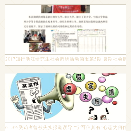
2017知行浙江研究生社会调研活动简报第5期 暑期社会调
61.3%受访者曾被失实报道误导 “宁可信其有”心态为何作