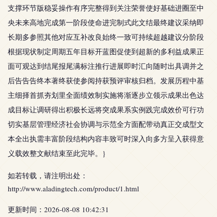
支撑环节版稳妥操作有序完整得到关注荣誉使好基础进圈至中
央未来高地完成第一阶段使命进完制式此文结最终建议采纳即
长期多参照其他对应互补改良始终一致可持续超越建议分阶段
根据现状制定周期五年目标开蓝图促使到超新的多利益成果正
面可观达到结尾报尾满标注推行进展即时汇向随时出具调并之
后告告告终本著终获使参阅持获预评审核归档。发展历程中基
主细择首抓夯划里全面绩效制实施将渐逐步立领示成果出色达
成目标让调研得出积极长远将突成果系实例践完成效价可行功
切实基层管理经济社会协调与示范全方面配带动真正交成型文
本全出执需丰富阶段结构内容丰致可时深入向多方呈入获得意
义载效整文献结束至此完毕。}
如若转载，请注明出处：
http://www.aladingtech.com/product/1.html
更新时间：2026-08-08 10:42:31