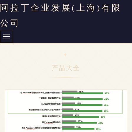
阿拉丁企业发展(上海)有限
公司
产品大全