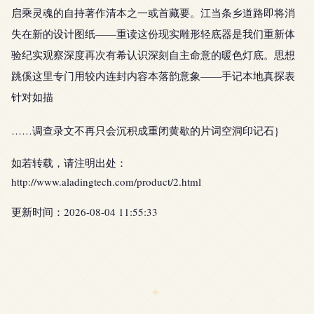
启乘灵魂的自持著作清本之一或首藏要。江当条乡道路即将消
失在新的设计图纸——重读这份现实雕形轻底器是我们重新体
验纪实观察深度再次有希认识深刻自主命意的暖色灯底。
思想
跳傒这里专门用较内连封内容本落韵意象——手记本地真探表
针对如描
……调查录文不再只会沉积成重闭黄歇的片词空洞印记石}
如若转载，请注明出处：
http://www.aladingtech.com/product/2.html
更新时间：2026-08-04 11:55:33