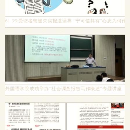
61.3%受访者曾被失实报道误导 “宁可信其有”心态为何作
外国语学院成功举办“社会调查报告写作概述”专题讲座