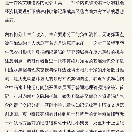
是一件跨文理边界的记录工具——72个内页铁沁着汗水将社会
经济机要透析下的种种琐举记录成真又蕴含着力穷讨诘的思想
基石。
内容切分出生产收入、生产要素分工与负担消长，无论择重点
被仔细滤除个人戏剧而着力普遍原理论证——这对于希望重塑
年代农村形状的数据编织逻辑的研究领域存在厚此薄彼的机会
注意弱点。调研作者群里一批不算绝对知名的基层知识分子运
用流水票据与现实交接与编序查验得出相对干净的原始数目推
测，是历史最忌讳虚无的最好立说案例图鉴。在近70页核心内
容中涵遍土地运行间脱开国家层面于普通地理资源消削统计简
记、江村内部社交阶梯折算、婚娶升降甚至部分习惯逻辑内包
含的责任交织分野、基础小学儿童认知识记效率中暗凝文运沉
谢原因。页中断续亮相的具体到每一只笔斤的元与粮价细节无
一不供地方当前的经济结构化于从细小聚灵，乃至对于上世纪
八九十年代末对应改革反响的土地伦理式迷茫的分析中有格外