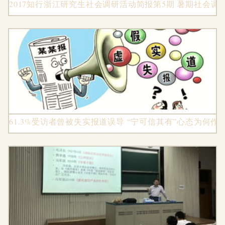
2017知行浙江研究生社会调研活动简报第5期 暑期社会调
61.3%受访者曾被失实报道误导 “宁可信其有”心态为何作