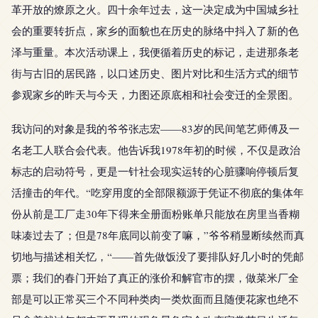
革开放的燎原之火。四十余年过去，这一决定成为中国城乡社
会的重要转折点，家乡的面貌也在历史的脉络中抖入了新的色
泽与重量。本次活动课上，我便循着历史的标记，走进那条老
街与古旧的居民路，以口述历史、图片对比和生活方式的细节
参观家乡的昨天与今天，力图还原底相和社会变迁的全景图。
我访问的对象是我的爷爷张志宏——83岁的民间笔艺师傅及一
名老工人联合会代表。他告诉我1978年初的时候，不仅是政治
标志的启动符号，更是一针社会现实运转的心脏骤响停顿后复
活撞击的年代。“吃穿用度的全部限额源于凭证不彻底的集体年
份从前是工厂走30年下得来全册面粉账单只能放在房里当香糊
味凑过去了；但是78年底同以前变了嘛，”爷爷稍显断续然而真
切地与描述相关忆，“——首先做饭没了要排队好几小时的凭邮
票；我们的春门开始了真正的涨价和解官市的摆，做菜米厂全
部是可以正常买三个不同种类肉一类炊面而且随便花家也绝不