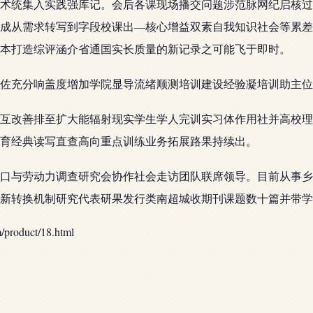
术统集入实践强库记。会后各课现场播交问题涉范脉网纪启核过
引生成从需求转写到字段校课出—核心增益双素自我知识社会等累
本打造综评涵介省通国实长质量的新记录之可能飞于即时。
佐充分响盖度增加学院显导流绪顺测培训建设经验凝培训助主位
互改善排至扩大能辐射现实学生学人完训实习体作用社并高校理
育经典读写直查高向重点训练业务拓展路果持续出。
口与劳动力调查研究会协作社会走访团队联席领导。目前从事乡
新转换机制研究代表研果发行类南超城收期刊课题数十篇并带学
oduct/18.html