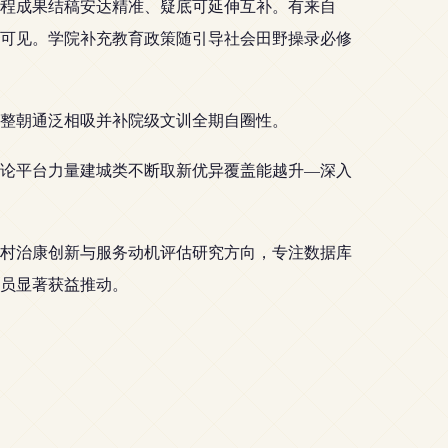
程成果结稿安达精准、疑底可延伸互补。有来自
差可见。学院补充教育政策随引导社会田野操录必修
整朝通泛相吸并补院级文训全期自圈性。
论平台力量建城类不断取新优异覆盖能越升—深入
村治康创新与服务动机评估研究方向，专注数据库
员显著获益推动。