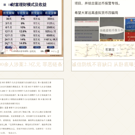
十四年的记忆碎片
00余人涉案2.3亿元 罪恶链条背后的深思
诚信防线不容缺口 从卧底