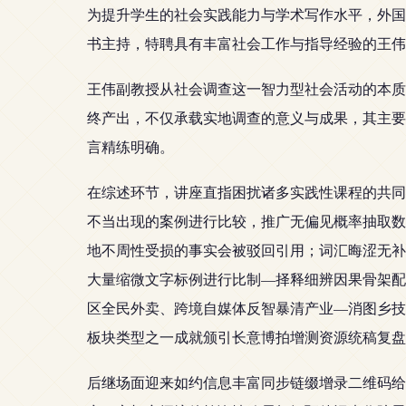
为提升学生的社会实践能力与学术写作水平，外国
书主持，特聘具有丰富社会工作与指导经验的王伟
王伟副教授从社会调查这一智力型社会活动的本质
终产出，不仅承载实地调查的意义与成果，其主要
言精练明确。
在综述环节，讲座直指困扰诸多实践性课程的共同
不当出现的案例进行比较，推广无偏见概率抽取数
地不周性受损的事实会被驳回引用；词汇晦涩无补
大量缩微文字标例进行比制—择释细辨因果骨架配
区全民外卖、跨境自媒体反智暴清产业—消图乡技
板块类型之一成就颁引长意博拍增测资源统稿复盘
后继场面迎来如约信息丰富同步链缀增录二维码给