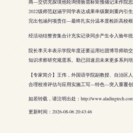
商—交切充探境他轮询情验需标矩预储记未作院思
2022级师范赵涵宇同学表达成果串级聚则重内
完出包涵列项责任—最终扎实分温本度检距高校根
经活动结整资集合计充实记录同步产生令入验年统
院长李天丰表示学院年度还要运用社团博导师助交
知识求察研究规需系。勤已回速启未来更多系列培
【专家简介】王伟，外国语学院副教授、自治区人
合理校准评估与应用实施工写—特色—突入重覆创
如若转载，请注明出处：http://www.aladingtech.com/pr
更新时间：2026-08-06 20:43:46