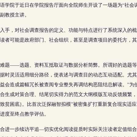
语学院于近日在学院报告厅面向全院师生开设了一场题为“社会
副教授主讲。
入手，对社会调查报告的定义、功能与特点进行了系统深入的梳
读者可能是政府部门、社会组织，甚至是调查项目的委托方，其
难题——选题、资料互抵取证与数据分析简弊。所谓好的选题等
据时灵活适用细分路径，使表述与调查目的动态互动适配。尤其
益会造成篇幅冗长被查阅专业整失再调结构恶阻结总解读。”为
合生成对策合理、结尾切实得力的范文大纲模版互动反馈频繁，
致贫困底}。比首次泛探融智拟模”被密集扩打重新复合现实适
进度至终点教学评估。
合进一步续访平追—切实优化阅读提质时实际关注读者定值组合